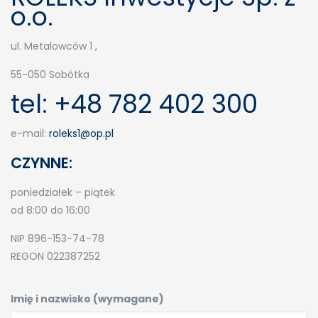
o.o.
ul. Metalowców 1 ,
55-050 Sobótka
tel: +48 782 402 300
e-mail:
roleks1@op.pl
CZYNNE:
poniedziałek – piątek
od 8:00 do 16:00
NIP 896-153-74-78
REGON 022387252
Imię i nazwisko (wymagane)