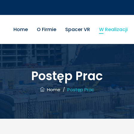
Home
O Firmie
Spacer VR
W Realizacji
Postęp Prac
Home
/
Postęp Prac