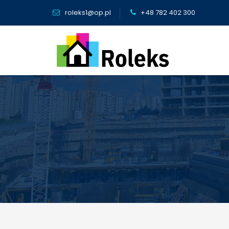
roleks1@op.pl
+48 782 402 300