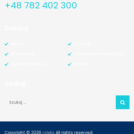
+48 782 402 300
Zobacz:
Home
O firmie
W realizacji
Zrealizowane inwestycje
Spacer wirtualny
Kontakt
Szukaj:
Szukaj:
Copyright © 2026
roleks
All rights reserved.