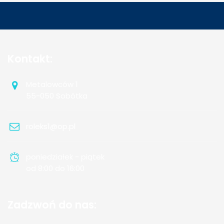
Kontakt:
Metalowców 1
55-050 Sobótka
roleks1@op.pl
poniedziałek - piątek
od 8:00 do 16:00
Zadzwoń do nas: