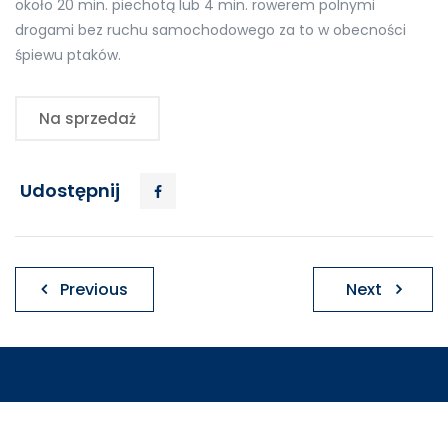
około 20 min. piechotą lub 4 min. rowerem polnymi
drogami bez ruchu samochodowego za to w obecności
śpiewu ptaków.
Na sprzedaż
Udostępnij
Nawigacja
Previous
Next
wpisu