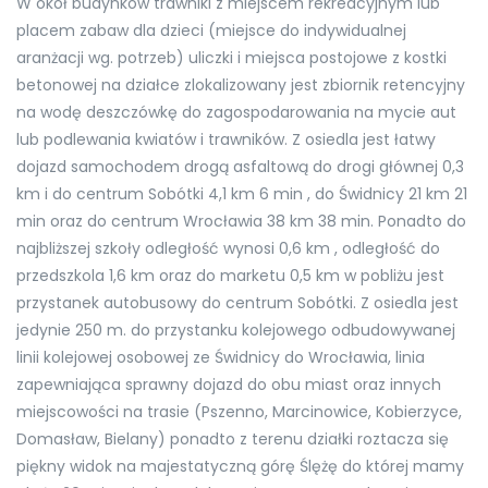
W okół budynków trawniki z miejscem rekreacyjnym lub
placem zabaw dla dzieci (miejsce do indywidualnej
aranżacji wg. potrzeb) uliczki i miejsca postojowe z kostki
betonowej na działce zlokalizowany jest zbiornik retencyjny
na wodę deszczówkę do zagospodarowania na mycie aut
lub podlewania kwiatów i trawników. Z osiedla jest łatwy
dojazd samochodem drogą asfaltową do drogi głównej 0,3
km i do centrum Sobótki 4,1 km 6 min , do Świdnicy 21 km 21
min oraz do centrum Wrocławia 38 km 38 min. Ponadto do
najbliższej szkoły odległość wynosi 0,6 km , odległość do
przedszkola 1,6 km oraz do marketu 0,5 km w pobliżu jest
przystanek autobusowy do centrum Sobótki. Z osiedla jest
jedynie 250 m. do przystanku kolejowego odbudowywanej
linii kolejowej osobowej ze Świdnicy do Wrocławia, linia
zapewniająca sprawny dojazd do obu miast oraz innych
miejscowości na trasie (Pszenno, Marcinowice, Kobierzyce,
Domasław, Bielany) ponadto z terenu działki roztacza się
piękny widok na majestatyczną górę Ślężę do której mamy