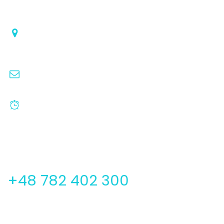
Kontakt:
Metalowców 1
55-050 Sobótka
roleks1@op.pl
poniedziałek - piątek
od 8:00 do 16:00
Zadzwoń do nas:
+48 782 402 300
Zobacz: