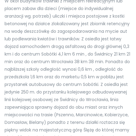
W okół budynków trawniki z miejscem rekreacyjnym lub
placem zabaw dla dzieci (miejsce do indywidualnej
aranżacji wg. potrzeb) uliczki i miejsca postojowe z kostki
betonowej na działce zlokalizowany jest zbiornik retencyjny
na wodę deszczówkę do zagospodarowania na mycie aut
lub podlewania kwiatów i trawników. Z osiedla jest łatwy
dojazd samochodem drogą asfaltową do drogi głównej 0,3
km i do centrum Sobótki 4,1 km 6 min , do Świdnicy 21 km 21
min oraz do centrum Wrocławia 38 km 38 min. Ponadto do
najbliższej szkoły odległość wynosi 0,6 km , odległość do
przedszkola 1,6 km oraz do marketu 0,5 km w pobliżu jest
przystanek autobusowy do centrum Sobótki. Z osiedla jest
jedynie 250 m. do przystanku kolejowego odbudowywanej
linii kolejowej osobowej ze Świdnicy do Wrocławia, linia
zapewniająca sprawny dojazd do obu miast oraz innych
miejscowości na trasie (Pszenno, Marcinowice, Kobierzyce,
Domasław, Bielany) ponadto z terenu działki roztacza się
piękny widok na majestatyczną górę Ślężę do której mamy