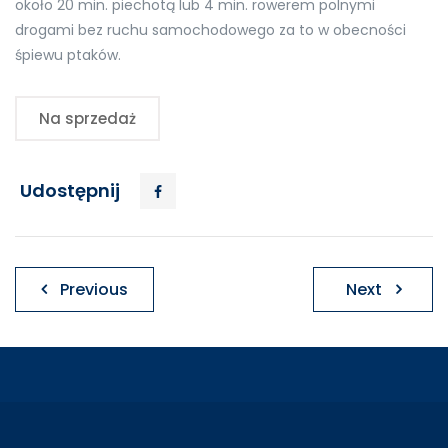
około 20 min. piechotą lub 4 min. rowerem polnymi
drogami bez ruchu samochodowego za to w obecności
śpiewu ptaków.
Na sprzedaż
Udostępnij
Nawigacja
Previous
Next
wpisu