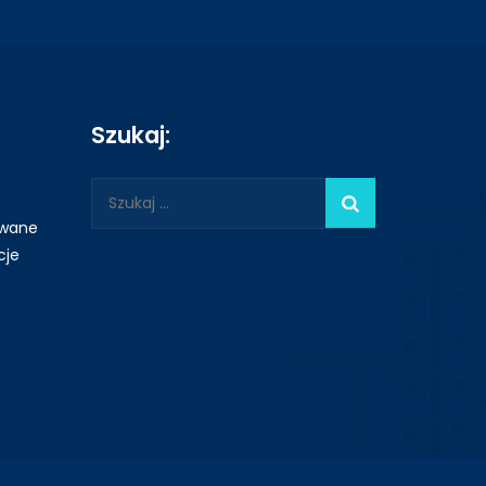
Szukaj:
Szukaj:
e
owane
cje