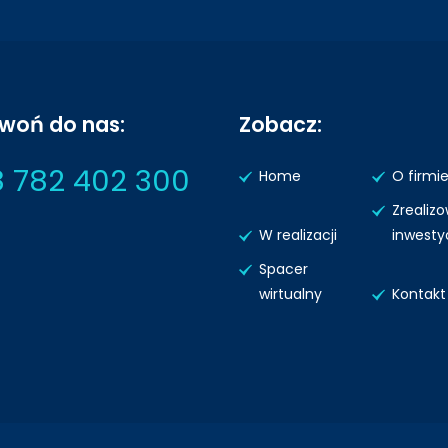
woń do nas:
Zobacz:
 782 402 300
Home
O firmi
Zrealiz
W realizacji
inwesty
Spacer
wirtualny
Kontakt