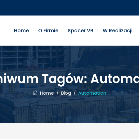
Home
O Firmie
Spacer VR
W Realizacji
hiwum Tagów:
Automa
Home
/
Blog
/
Automation