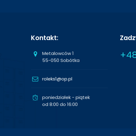
Kontakt:
Zadz
+48
Metalowców 1
55-050 Sobótka
roleks1@op.pl
poniedziałek - piątek
od 8:00 do 16:00