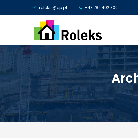
roleks1@op.pl
+48 782 402 300
Arc